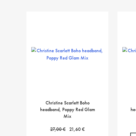
Christine Scarlett Boho
headband, Poppy Red Glam
he
Mix
Alkuperäinen
Nykyinen
27,00
€
21,60
€