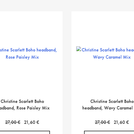
Christine Scarlett Boho
Christine Scarlett Boho
adband, Rose Paisley Mix
headband, Wavy Caramel
Alkuperäinen
Nykyinen
Alkuperäin
N
27,00
€
21,60
€
27,00
€
21,60
€
hinta
hinta
hinta
hi