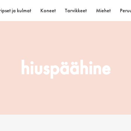
ipset ja kulmat
Koneet
Tarvikkeet
Miehet
Peruu
hiuspäähine