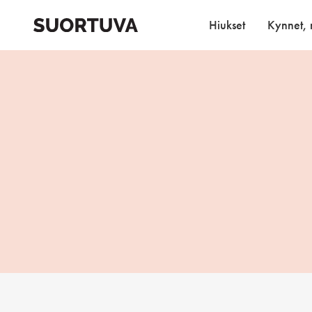
Skip
to
Hiukset
Kynnet, r
content