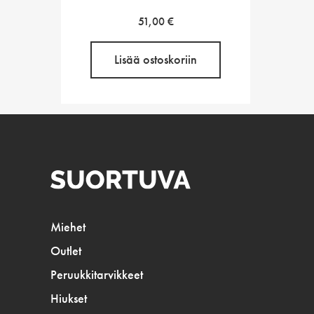
51,00
€
Lisää ostoskoriin
Miehet
Outlet
Peruukkitarvikkeet
Hiukset