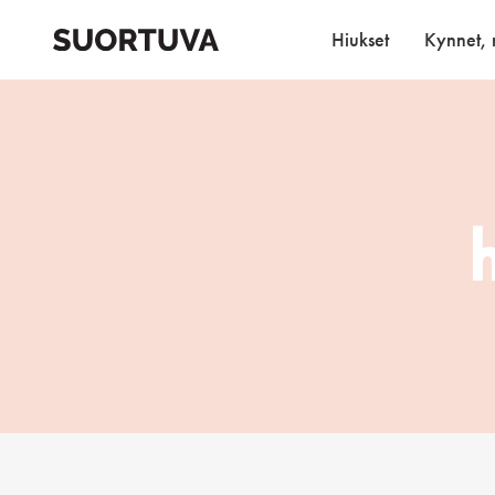
Skip
to
Hiukset
Kynnet, r
content