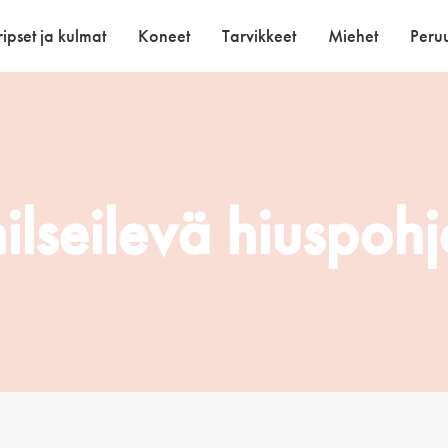
ipset ja kulmat
Koneet
Tarvikkeet
Miehet
Peruu
hilseilevä hiuspohj