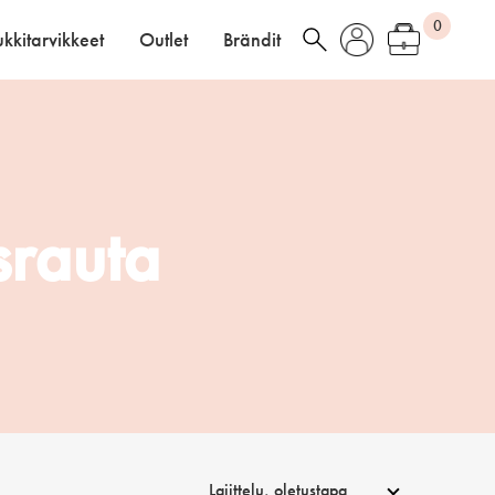
0
kkitarvikkeet
Outlet
Brändit
srauta