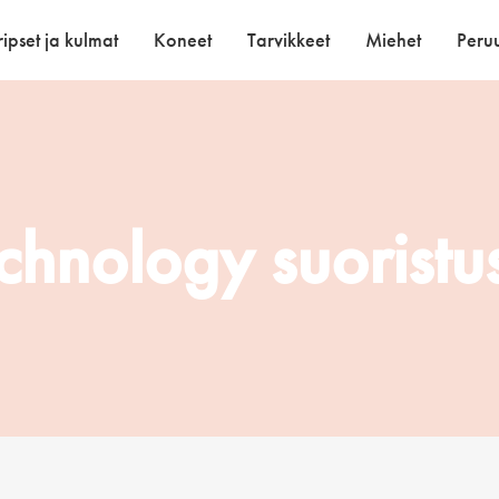
ipset ja kulmat
Koneet
Tarvikkeet
Miehet
Peruu
chnology suoristu