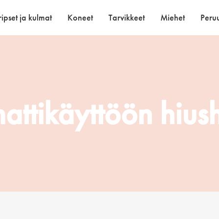
ipset ja kulmat
Koneet
Tarvikkeet
Miehet
Peruu
ttikäyttöön hius