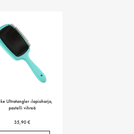
ke Ultratangler -lapioharja,
pastelli vihreä
35,90
€