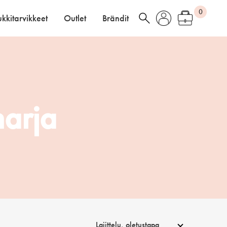
0
kkitarvikkeet
Outlet
Brändit
harja