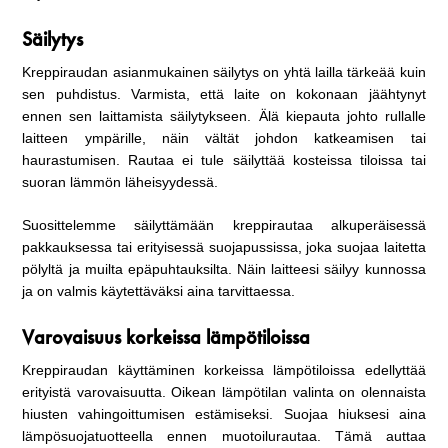
Säilytys
Kreppiraudan asianmukainen säilytys on yhtä lailla tärkeää kuin
sen puhdistus. Varmista, että laite on kokonaan jäähtynyt
ennen sen laittamista säilytykseen. Älä kiepauta johto rullalle
laitteen ympärille, näin vältät johdon katkeamisen tai
haurastumisen. Rautaa ei tule säilyttää kosteissa tiloissa tai
suoran lämmön läheisyydessä.
Suosittelemme säilyttämään kreppirautaa alkuperäisessä
pakkauksessa tai erityisessä suojapussissa, joka suojaa laitetta
pölyltä ja muilta epäpuhtauksilta. Näin laitteesi säilyy kunnossa
ja on valmis käytettäväksi aina tarvittaessa.
Varovaisuus korkeissa lämpötiloissa
Kreppiraudan käyttäminen korkeissa lämpötiloissa edellyttää
erityistä varovaisuutta. Oikean lämpötilan valinta on olennaista
hiusten vahingoittumisen estämiseksi. Suojaa hiuksesi aina
lämpösuojatuotteella ennen muotoilurautaa. Tämä auttaa